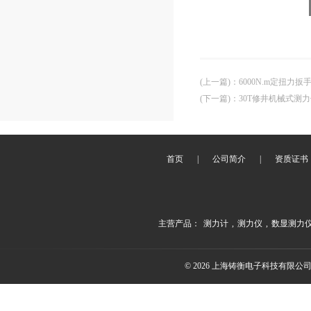
(上一篇)
：
6000N.m定扭力
(下一篇)
：
30T修井机械式测力
首页
|
公司简介
|
资质证书
主营产品：
测力计
,
测力仪
,
数显测力
© 2026 上海铸衡电子科技有限公司(ww