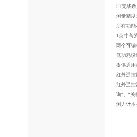
5T无线
测量精度
所有功能
1英寸高
两个可编
低功耗设
提供通用
红外遥控
红外遥控器
询"、“关
测力计本身