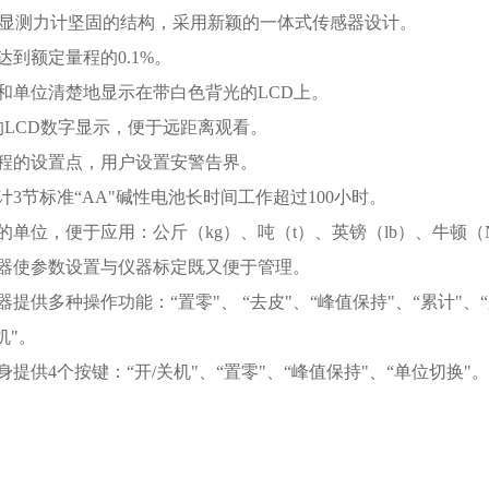
数显测力计坚固的结构，采用新颖的一体式传感器设计。
达到额定量程的0.1%。
和单位清楚地显示在带白色背光的LCD上。
的LCD数字显示，便于远距离观看。
程的设置点，用户设置安警告界。
计3节标准“AA"碱性电池长时间工作超过100小时。
的单位，便于应用：公斤（kg）、吨（t）、英镑（lb）、牛顿（
器使参数设置与仪器标定既又便于管理。
提供多种操作功能：“置零"、 “去皮"、“峰值保持"、“累计"、“
机"。
提供4个按键：“开/关机"、“置零"、“峰值保持"、“单位切换"。