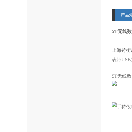
产品
5T无线
上海铸衡
表带US
5T无线
手持仪