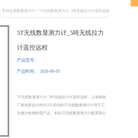
>
手持仪表数显测力计
> 5T无线数显测力计_5吨无线拉力计遥控远程
5T无线数显测力计_5吨无线拉力
计遥控远程
产品型号：
产品时间：
2026-08-05
5T无线数显测力计_5吨无线拉力计遥控远程：上海铸衡
厂家创新设计的SGDL系列的5T无线数显测力计用于工
业测力检测的国产品，本款5T无线数显测力计配置我公
180仪表带USB接口，可与计算机通讯，操作简便，可通
过180仪表无线双向通讯实现标定，置零，单位转换等功
能。