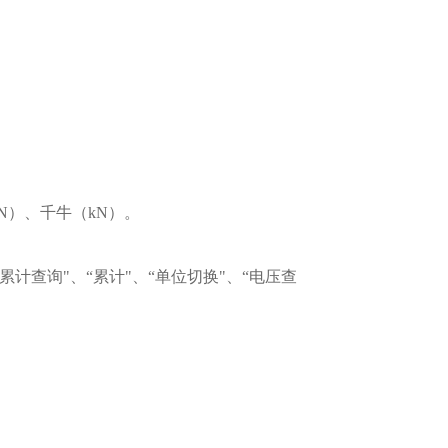
N）、千牛（kN）。
累计查询"、“累计"、“单位切换"、“电压查