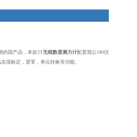
测的国产品，本款
5T
无线数显测力计
配置我公180仪
通讯实现标定，置零，单位转换等功能。