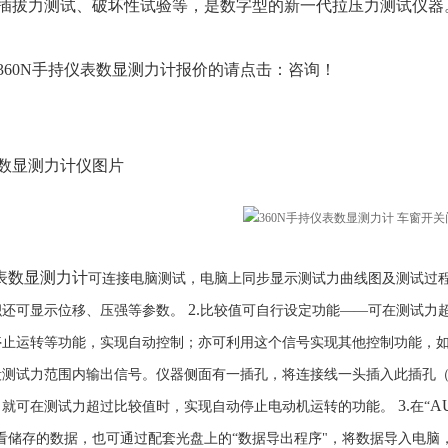
插拔力测试、破坏性试验等，是数字型的新一代拉压力测试仪器
360N手持仪表数显测力计报价的请点击：咨询
！
数显测力计仪图片
仪表数显测力计
可连接电脑测试，电脑上同步显示测试力曲线图及测试过
2.
积还可显示位移、压强等参数。
比较值可自行设定功能——可在测试力
停止运转等功能，实现自动控制；亦可利用这个信号实现其他控制功能，
段测试力范围内输出信号。仪器侧面有一插孔，将连接线一头插入此插孔
3.
A
，就可在测试力超过比较值时，实现自动停止电动机运转的功能。
在“
看储存的数据，也可通过配套光盘上的“数据导出程序"，将数据导入电脑