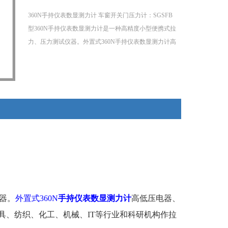
360N手持仪表数显测力计 车窗开关门压力计：SGSFB
型360N手持仪表数显测力计是一种高精度小型便携式拉
力、压力测试仪器。外置式360N手持仪表数显测力计​高
低压电器、电子、五金制锁、汽车配件、打火机及点火
装置、制笔、轻工、建筑、渔具、纺织、化工、机械、
IT等行业和科研机构作拉压负荷、插拔力测试、破坏性
试验等，是数字型的新一代拉压力测试仪器。
器。
外置式360N
手持仪表数显测力计
高低压电器、
具、纺织、化工、机械、IT等行业和科研机构作拉