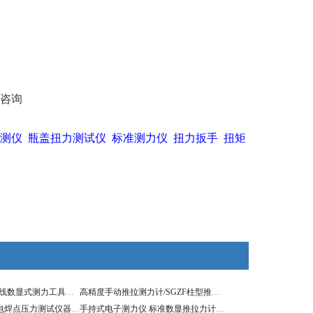
咨询
测仪
瓶盖扭力测试仪
标准测力仪
扭力扳手
扭矩
50T无线测力计/无线数显式测力工具上海厂家
高精度手动推拉测力计/SGZF柱型推拉力计
焊接压力计_手持电焊点压力测试仪器200N
手持式电子测力仪 标准数显推拉力计200KN