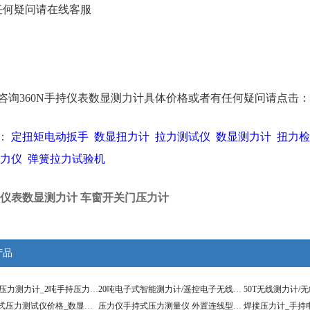
任何疑问请在线客服
咨询360N手持仪表数显测力计具体价格或者有任何疑问请点击：
：
定扭矩电动扳手
数显扭力计
拉力测试仪
数显测力计
扭力检
力仪
弹簧拉力试验机
手持仪表数显测力计 车窗开关门压力计
产品
20KN轮辐式压力测力计_2吨手持压力计价格
20吨电子式智能测力计/遥控电子无线测力仪
1-200吨外置式压力测试仪价格_数显测力计
压力仪手持式压力测量仪 外置连线型数显压力计