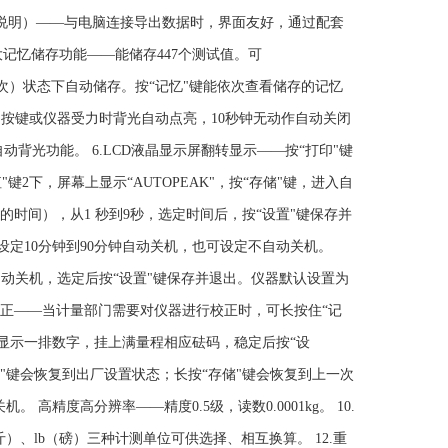
说明）——与电脑连接导出数据时，界面友好，通过配套
记忆储存功能——能储存447个测试值。可
"键2次）状态下自动储存。按“记忆"键能依次查看储存的记忆
用按键或仪器受力时背光自动点亮，10秒钟无动作自动关闭
启自动背光功能。 6.LCD液晶显示屏翻转显示——按“打印"键
键2下，屏幕上显示“AUTOPEAK"，按“存储"键，进入自
时间），从1 秒到9秒，选定时间后，按“设置"键保存并
设定10分钟到90分钟自动关机，也可设定不自动关机。
0"不自动关机，选定后按“设置"键保存并退出。仪器默认设置为
量校正——当计量部门需要对仪器进行校正时，可长按住“记
接着显示一排数字，挂上满量程相应砝码，稳定后按“设
"键会恢复到出厂设置状态；长按“存储"键会恢复到上一次
精度高分辨率——精度0.5级，读数0.0001kg。 10.
）、lb（磅）三种计测单位可供选择、相互换算。 12.重