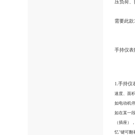
压负荷、
需要此款
手持仪表
1.手持
速度、面
如电动机
如在某一
（插座）
忆"键可翻