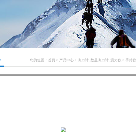
心
您的位置：
首页
>
产品中心
>
测力计_数显测力计_测力仪
>
手持