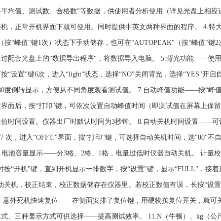
格平均值、测试数、合格数"等数据，供使用者分析使用（详见光盘上相应
机，正常开机界面下就可使用。同时提供中英文两种界面的程序。 4.特大
K"（按“峰值"键1次）状态下手动储存，也可在“AUTOPEAK"（按“峰值
过配套光盘上的“数据导出程序"，将数据导入电脑。 5.背光功能——使
按“设置"键6次，进入“light"状态，选择“NO"关闭背光，选择“YES"开
80度倒转显示，方便从不同角度观看测试值。 7.自动峰值功能——按“峰值"
界面后，按“打印"键，可依次设置自动峰值时间（即测试值在屏幕上保留的
值时间设置。仪器出厂时默认时间为3秒钟。 8.自动关机时间设置——可
键7 次，进入“OFFT."界面，按“打印"键，可选择自动关机时间，选“0
 9.电池容量显示——分3格、2格、1格，电量过低时仪器自动关机。 计
时按“开机"键，直到开机显示一排数字，按“设置"键，显示“FULL"，
动关机，校正结束，校正数据储存在仪器里。若校正数值有误，长按“设置
 意外死机快速复位——在侧面安排了复位键，用硬物按复位开关，就可关机。 高
式、三种显示方式可供选择——提高测试效率。 11.N（牛顿）、kg（公斤