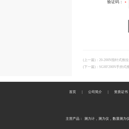
验证码：
(上一篇)
：
20-200N指针式推
(下一篇)
：
SGHF200N手
首页
|
公司简介
|
资质证书
主营产品：
测力计
,
测力仪
,
数显测力