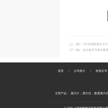
(上一篇)
：
10T无线数显拉力计
(下一篇)
：
扭力扳手可换头数显
首页
|
公司简介
|
资质证书
主营产品：
测力计
,
测力仪
,
数显测力