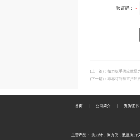
验证码：
(上一篇)
：
扭力扳手供应数显力矩扳手
(下一篇)
：
非标订制预置扭矩
首页
|
公司简介
|
资质证书
主营产品：
测力计
,
测力仪
,
数显测力