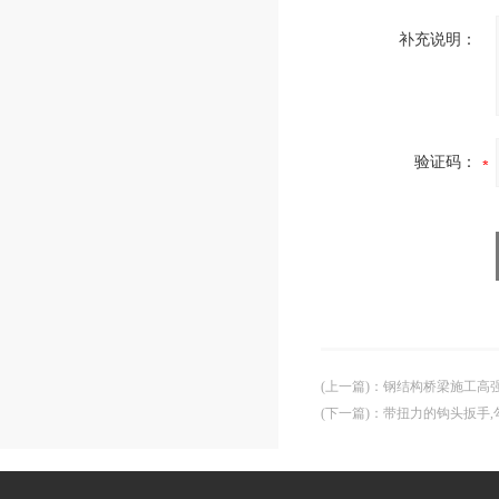
补充说明：
验证码：
(上一篇)
：
钢结构桥梁施工高强螺
(下一篇)
：
带扭力的钩头扳手,