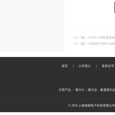
(上一篇)
：
SGNK-500刻度
(下一篇)
：
力矩扳手200N.m扭
首页
|
公司简介
|
资质证书
主营产品：
测力计
,
测力仪
,
数显测力
© 2026 上海铸衡电子科技有限公司(ww