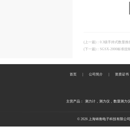
(上一篇)
：
0.3级手持式数显推拉
(下一篇)
：
SGSX-2000标
首页
|
公司简介
|
资质证书
主营产品：
测力计
,
测力仪
,
数显测力
© 2026 上海铸衡电子科技有限公司(ww