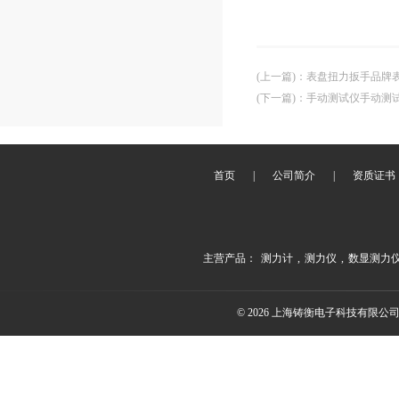
(上一篇)
：
表盘扭力扳手品牌
(下一篇)
：
手动测试仪手动测
首页
|
公司简介
|
资质证书
主营产品：
测力计
,
测力仪
,
数显测力
© 2026 上海铸衡电子科技有限公司(ww