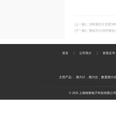
(上一篇)
：
30吨测力计甘肃3
(下一篇)
：
推拉力计200N推
首页
|
公司简介
|
资质证书
主营产品：
测力计
,
测力仪
,
数显测力
© 2026 上海铸衡电子科技有限公司(ww