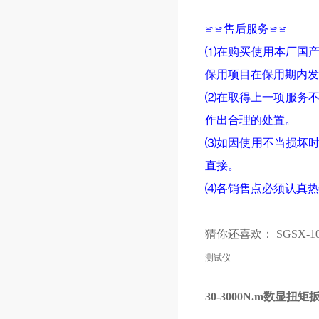
≌≌售后服务≌≌
⑴在购买使用本厂国
保用项目在保用期内发
⑵在取得上一项服务不
作出合理的处置。
⑶如因使用不当损坏
直接。
⑷各销售点必须认真热
猜你还喜欢：
SGSX-
测试仪
30-3000N.m数显