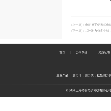
(上一篇)
：
电动扳手便携式电
(下一篇)
：
10吨测力仪多少钱_
首页
|
公司简介
|
资质证书
主营产品：
测力计
,
测力仪
,
数显测力
© 2026 上海铸衡电子科技有限公司(ww