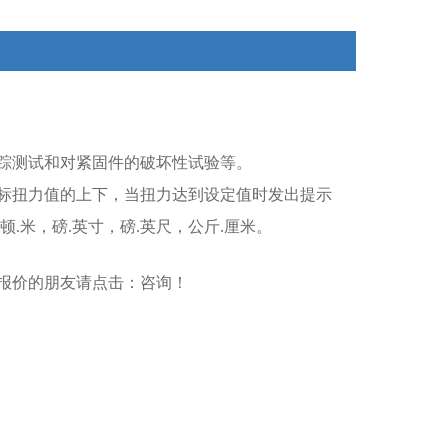
踪测试和对紧固件的破坏性试验等。
标扭力值的上下，当扭力达到设定值时发出提示
.米，磅.英寸，磅.英尺，公斤.厘米。
报价的朋友请点击：
咨询
！