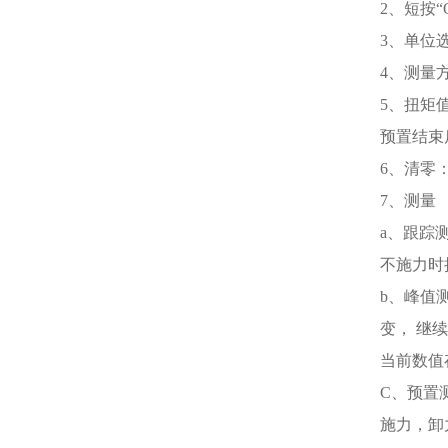
2、短按
3、单位
4、测量方
5、扭矩
预置结束
6、清零
7、测量
a、跟踪
不施力时扭
b、峰值
变， 继
当前数值
C、预置
施力，卸