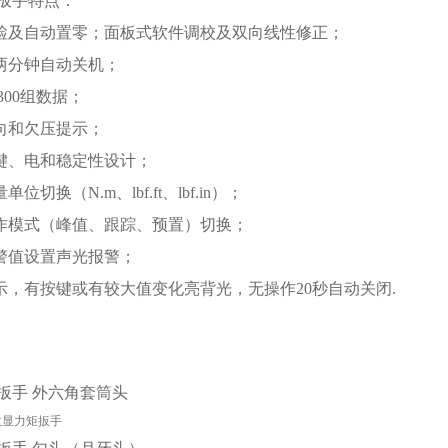
扳手
特点：
自检及自动置零；面板式软件调校及双向线性修正；
号两分钟自动关机；
300组数据；
方向和欠压提示；
按键、电和稳定性设计；
单位切换（N.m、lbf.ft、lbf.in）；
工作模式（峰值、跟踪、预置）切换；
报警值设置声光报警；
显示，有按键或有较大值变化亮背光，无操作20秒自动关闭.
扳手
外六角套筒头