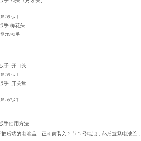
扳手
勾头（月牙头）
扳手
梅花头
扳手
开口头
扳手
开关量
扳手
使用方法:
手把后端的电池盖，正朝前装入 2 节 5 号电池，然后旋紧电池盖