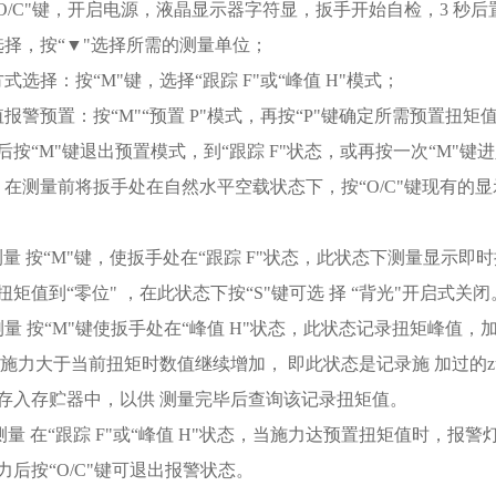
“O/C"键，开启电源，液晶显示器字符显，扳手开始自检，3 秒后
选择，按“▼"选择所需的测量单位；
式选择：按“M"键，选择“跟踪 F"或“峰值 H"模式；
值报警预置：按“M"“预置 P"模式，再按“P"键确定所需预置扭矩
后按“M"键退出预置模式，到“跟踪 F"状态，或再按一次“M"键进
：在测量前将扳手处在自然水平空载状态下，按“O/C"键现有的显示
测量 按“M"键，使扳手处在“跟踪 F"状态，此状态下测量显示
矩值到“零位" ，在此状态下按“S"键可选 择 “背光"开启式关闭
测量 按“M"键使扳手处在“峰值 H"状态，此状态记录扭矩峰值
续施力大于当前扭矩时数值继续增加， 即此状态是记录施 加过的z
存入存贮器中，以供 测量完毕后查询该记录扭矩值。
测量 在“跟踪 F"或“峰值 H"状态，当施力达预置扭矩值时，报
力后按“O/C"键可退出报警状态。