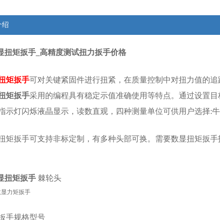
介绍
m数显扭矩扳手_高精度测试扭力扳手价格
扭矩扳手
可对关键紧固件进行扭紧，在质量控制中对扭力值的追
扭矩扳手
采用的编程具有稳定示值准确使用等特点。通过设置目
D指示灯闪烁液晶显示，读数直观，四种测量单位可供用户选择:牛顿
扭矩扳手可支持非标定制，有多种头部可换。需要
数显扭矩扳手
数显扭矩扳手
棘轮头
扳手
规格型号