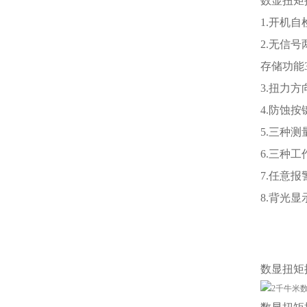
数显扭矩
1.开机
2.无信
存储功能
3.扭力
4.防蚀
5.三种测量
6.三种
7.任意
8.背光
数显扭矩