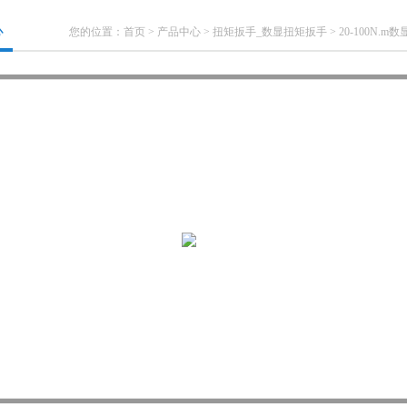
心
您的位置：
首页
>
产品中心
>
扭矩扳手_数显扭矩扳手
>
20-100N.