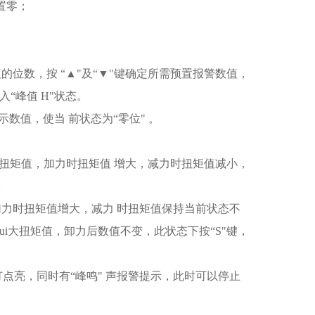
置零；
值的位数，按 “▲"及“▼"键确定所需预置报警数值，
入“峰值 H"状态。
数值，使当 前状态为“零位" 。
即时扭矩值，加力时扭矩值 增大，减力时扭矩值减小，
。
，加力时扭矩值增大，减力 时扭矩值保持当前状态不
ui大扭矩值，卸力后数值不变，此状态下按“S"键，
警灯点亮，同时有“峰鸣" 声报警提示，此时可以停止