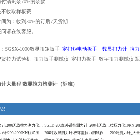
前付清剩余70%的余款
是不收取样板费
时间为：收到30%的订后7天货期
疑问请在线客服。
SGSX-1000数显扭矩扳手
定扭矩电动扳手
数显扭力计
拉力
欢：
弹簧拉力试验机 扭力扳手测试仪 定扭力扳手 数字扭力测试仪 
测力计大量程 数显拉力检测计（标准）
产品
200T电子测力计/200t无线拉力测力仪价格
SGLD-200红外遥控测力计_200吨无线测力仪
200吨柱式测力计/200-2000KN柱式压力计
200吨数显测力计 板环型拉力测试仪大量程