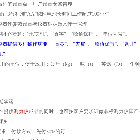
可编程的设置点，用户设置安警告界。
设计3节标准“AA"碱性电池长时间工作超过100小时。
遥控器使参数设置与仪器标定既又便于管理。
提供4个按键：“开/关机"、“置零"、“峰值保持"、“单位切换"。
器提供多种操作功能：“置零"、 “去皮"、“峰值保持"、“累计"、
机"。
供通用的单位，便于应用：公斤（kg）、吨（t）、英镑（lb）、牛
期承诺
在提供
测力仪
成品的同时，也可按客户要求订做非标测力仪国产
须知：
要求：付款方式：先付30%的订