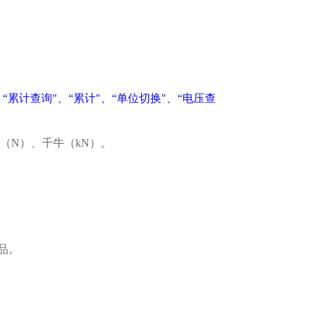
“累计查询"、“累计"、“单位切换"、“电压查
顿（N）、千牛（kN）。
品。