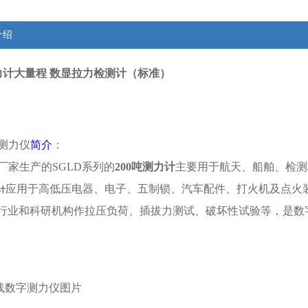
介绍
测力计大量程 数显拉力检测计（标准）
测力仪
简介
：
厂家生产的SGLD系列的
200吨测力计
主要用于航天、船舶、检测
应用于高低压电器、电子、五制锁、汽车配件、打火机及点火
计
等行业和科研机构作拉压负荷、插拔力测试、破坏性试验等，是数
无线数字测力仪图片