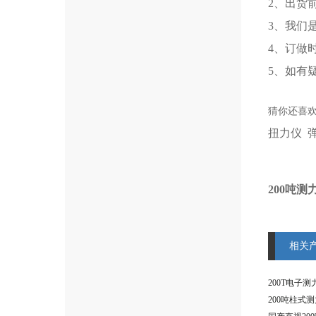
2、出货
3、我们
4、订做
5、如有
猜你还喜
扭力仪 
200吨
相关