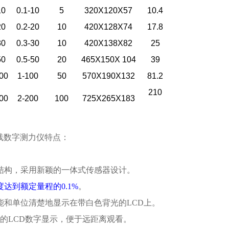
10
0.1-10
5
320X120X57
10.4
20
0.2-20
10
420X128X74
17.8
30
0.3-30
10
420X138X82
25
50
0.5-50
20
465X150X 104
39
00
1-100
50
570X190X132
81.2
210
00
2-200
100
725X265X183
无线数字测力仪特点：
的结构，采用新颖的一体式传感器设计。
达到额定量程的0.1%
。
功能和单位清楚地显示在带白色背光的LCD上。
寸高的LCD数字显示，便于远距离观看。