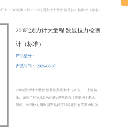
计厂家
>
200吨测力计
> 200吨测力计大量程 数显拉力检测计（标准）
200吨测力计大量程 数显拉力检测
计（标准）
产品型号：
产品时间：
2026-08-07
200吨测力计大量程 数显拉力检测计（标准）：上海铸
衡厂家生产的SGLD系列的200吨测力计主要用于航天、
船舶、检测校对所测国产品精度和稳定性有高要求时使
用。该200吨测力计应用于高低压电器、电子、五制锁、
汽车配件、打火机及点火装置、制笔、轻工、建筑、渔
具、纺织、化工、机械、IT等行业和科研机构作拉压负