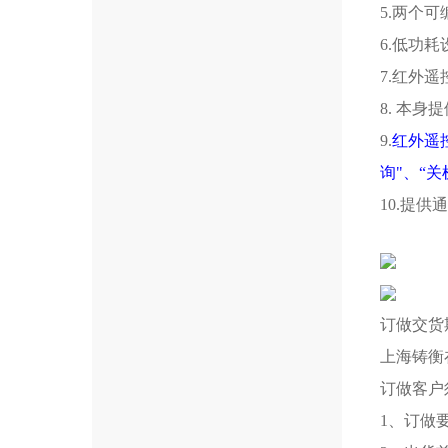
5.两个
6.低功耗
7.红外
8. 本身
9.
红外遥控
询"、“关
10.提
订做交货
上海铸衡
订做客户
1、订做