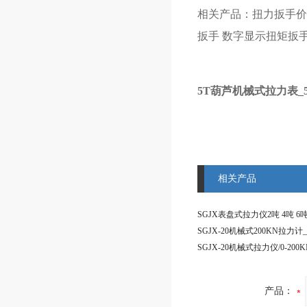
相关产品：
扭力扳手价
扳手
数字显示扭矩扳
5T葫芦机械式拉力表
相关产品
产品：