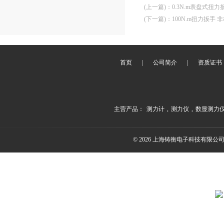
(上一篇)
：
0.3N.m表盘式扭
(下一篇)
：
100N.m扭力扳手
首页
|
公司简介
|
资质证书
主营产品：
测力计
,
测力仪
,
数显测力
© 2026 上海铸衡电子科技有限公司(ww