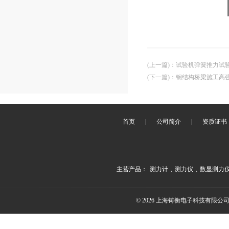
(上一篇)
：
试验机弹簧推力试
(下一篇)
：
钢结构桥梁施工高强螺
首页
|
公司简介
|
资质证书
主营产品：
测力计
,
测力仪
,
数显测力
© 2026 上海铸衡电子科技有限公司(ww