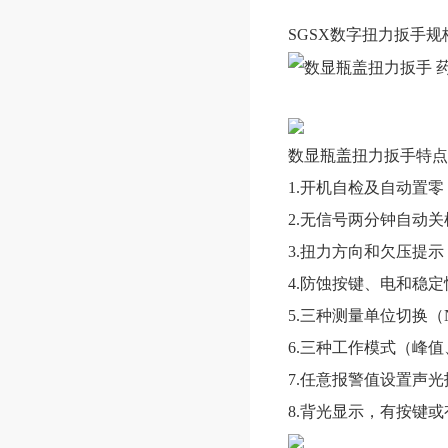
SGSX数字扭力扳手
规
数显瓶盖扭力扳手特点
1.
开机自检及自动置零
2.无信号两分钟自动关
3.扭力方向和欠压提示
4.防蚀按键、电和稳
5.三种测量单位切换（N.m、
6.三种工作模式（峰
7.任意报警值设置声
8.背光显示，有按键