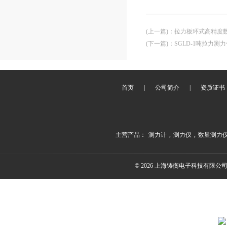
(上一篇)
：
拉力板环式高精度数显
(下一篇)
：
SGLD-1吨拉力测力
首页
|
公司简介
|
资质证书
主营产品：
测力计
,
测力仪
,
数显测力
© 2026 上海铸衡电子科技有限公司(ww