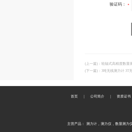
验证码：
(上一篇)
：
轮辐式高精度数显测
(下一篇)
：
3吨无线测力计 3
首页
|
公司简介
|
资质证书
主营产品：
测力计
,
测力仪
,
数显测力