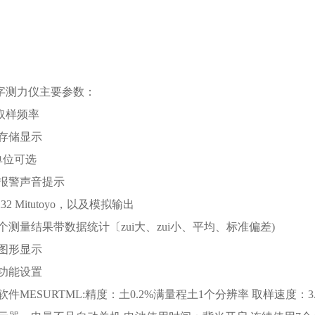
字测力仪主要参数：
的取样频率
存储显示
单位可选
报警声音提示
-232 Mitutoyo，以及模拟输出
个测量结果带数据统计〔zui大、zui小、平均、标准偏差)
图形显示
功能设置
件MESURTML:精度：土0.2%满量程土1个分辨率 取样速度：3