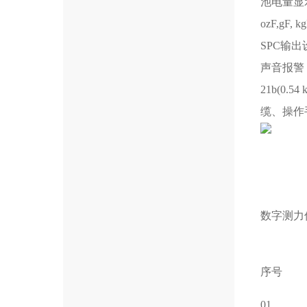
池电量显
ozF,gF,
SPC输出
声音报警，校
21b(0
缆、操作
数字测力
序号
01