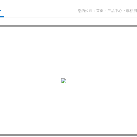
心
您的位置：
首页
>
产品中心
>
非标测