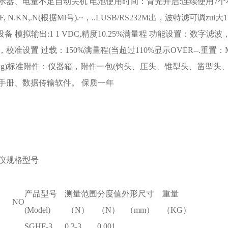
示器、电量不足自动关机 电池使用时间：背光开启:连续使用7个小时
 kgF, N.KN,.N(根据Ml号).~，..LUSB/RS232M出，波特滤可调zui大11
设备 模拟输出:1 1 VDC,精度10.25%满量程 功能设置：
准设置 过载：150%满量程(当超过110%显示OVER--.重置：M4-012-M4-
.54 kg)标准附件：仪器箱，附件一包(钩头、压头、锥型头、凿型
手册、数据传输软件。 保质一年
仪规格型号
产品型号
测量范围
分度值
外形尺寸
重量
 NO
(Model)
（N）
（N）
（mm）
（KG）
SGHF-3
0.3-3
0.001