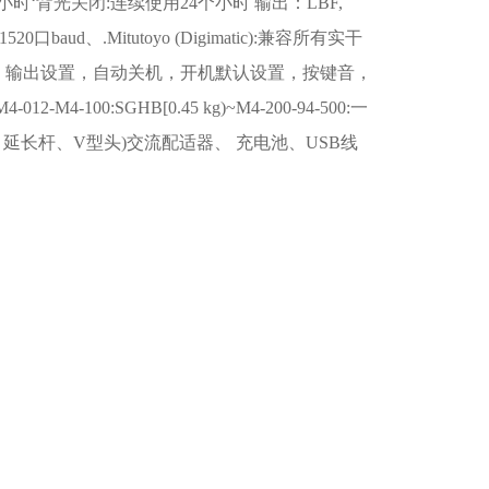
‘背光关闭:连续使用24个小时 输出：LBF,
520口baud、.Mitutoyo (Digimatic):兼容所有实干
数字滤波，输出设置，自动关机，开机默认设置，按键音，
100:SGHB[0.45 kg)~M4-200-94-500:一
头、延长杆、V型头)交流配适器、 充电池、USB线