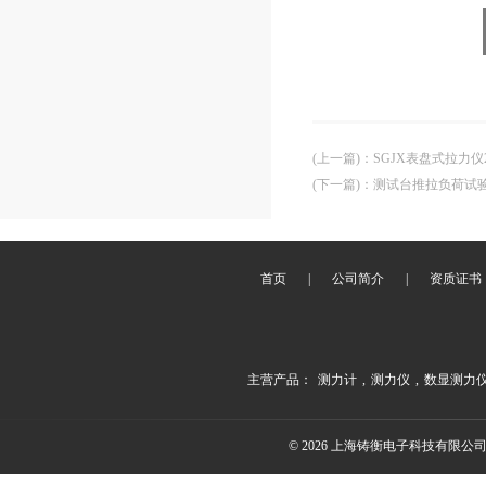
(上一篇)
：
SGJX表盘式拉力仪2
(下一篇)
：
测试台推拉负荷试
首页
|
公司简介
|
资质证书
主营产品：
测力计
,
测力仪
,
数显测力
© 2026 上海铸衡电子科技有限公司(ww