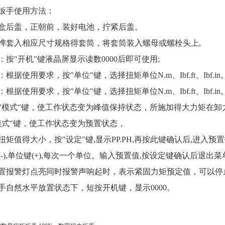
扳手
使用方法：
盒后盖，正朝前，装好电池，拧紧后盖。
榫套入相应尺寸规格得套筒，将套筒装入螺母或螺栓头上,
：按"开机"键液晶屏显示读数0000后即可使用;
根据使用要求，按"单位"键，选择扭矩单位N.m、Ibf.ft、Ibf.in
根据使用要求，按"单位"键，选择扭矩单位N.m、Ibf.ft、Ibf.in
"模式"键，使工作状态变为峰值保持状态，所施加得大力矩在卸
模式"键，使工作状态变为预置状态，
扭矩值得大小，按"设定"键,显示PP.PH,再按此键确认后,进入预
-),单位键(+),每次一个单位。输入预置值,按设定键确认后退出菜
置报警灯点亮同时报警声响起时，表示紧固力矩预定值，可以停
手自然水平放置状态下，短按开机键，显示0000。