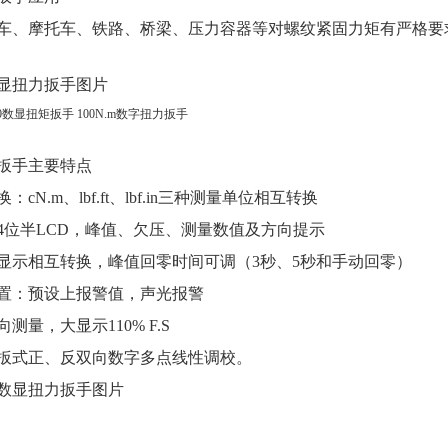
车、摩托车、铁路、桥梁、压力容器等对螺纹紧固力矩有严格要
显扭力扳手
图片
扳手
主要特点
换：cN.m、lbf.ft、lbf.in三种测量单位相互转换
示：4位半LCD，峰值、欠压、测量数值及方向提示
值、显示相互转换，峰值回零时间可调（3秒、5秒和手动回零）
警设置：预设上报警值，声光报警
向测量，大显示110% F.S
的面扳式正、反双向数字多点线性调校。
数显扭力扳手
图片