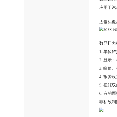
应用于汽
皮带头
数
数显扭力
1. 单位转
2. 显
3. 峰
4. 报
5. 扭矩双
6. 有
非标改制