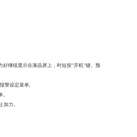
。
。
力好继续显示在液晶屏上，时短按"开机"键。预
置报警设定菜单,
单。
止加力。