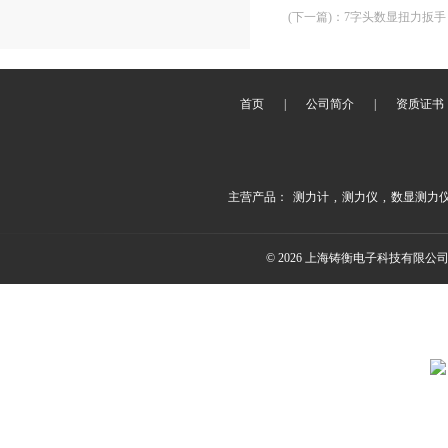
(下一篇)
：
7字头数显扭力扳手
首页
|
公司简介
|
资质证书
主营产品：
测力计
,
测力仪
,
数显测力
© 2026 上海铸衡电子科技有限公司(ww