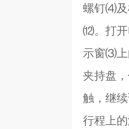
螺钉⑷及
⑿。打开
示窗⑶上
夹持盘，
触，继续
行程上的