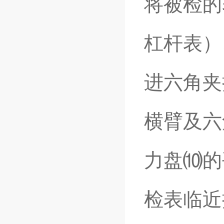
将被检的
杠杆表）
进六角夹
横臂及六
力盘⑽的
检表临近