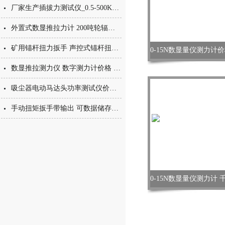
厂家生产插拔力测试仪_0.5-500KN数字式拉力测试仪
外置式数显推拉力计 200吨轮辐式数显推拉力计 外置式数字推拉力计
矿用锚杆扭力扳手 声控式锚杆扭力扳手 可调节预置式紧固扳手
数显推拉测力仪 数字测力计价格 100KN标准数显推拉力计
吸尘器电动马达头功率测试仪价格 动态扭矩检验装置 动态扭力仪
手动扭矩扳手带输出 可数据储存带线扳手 300NM连线扭力扳手厂家