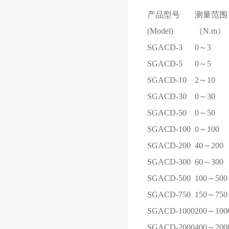
产品型号
测量范围
(Model)
（N.m）
SGACD-3
0～3
SGACD-5
0～5
SGACD-10
2～10
SGACD-30
0～30
SGACD-50
0～50
SGACD-100
0～100
SGACD-200
40～200
SGACD-300
60～300
SGACD-500
100～500
SGACD-750
150～750
SGACD-1000
200～100
SGACD-2000
400～200