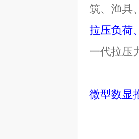
筑、渔具
拉压负荷
一代拉压
微型数显