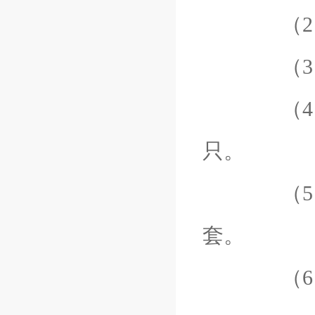
（2）免
（3）精
（4）自
只。
（5）多
套。
（6）快