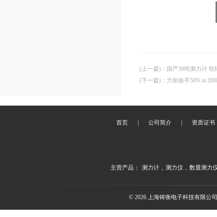
(上一篇)
：
国产30吨测力计 
(下一篇)
：
力矩扳手50N.m 2
首页
|
公司简介
|
资质证书
主营产品：
测力计
,
测力仪
,
数显测力
© 2026 上海铸衡电子科技有限公司(ww