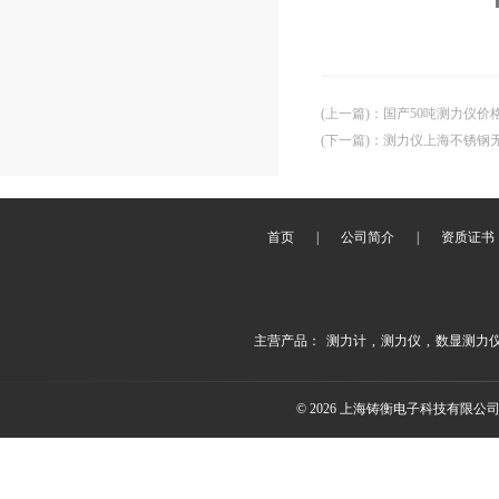
(上一篇)
：
国产50吨测力仪价
(下一篇)
：
测力仪上海不锈钢无
首页
|
公司简介
|
资质证书
主营产品：
测力计
,
测力仪
,
数显测力
© 2026 上海铸衡电子科技有限公司(ww