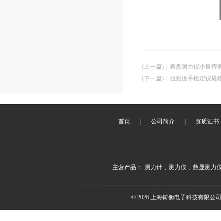
(上一篇)
：
表盘测力仪小量程
(下一篇)
：
扭矩扳手检定仪规
首页
|
公司简介
|
资质证书
主营产品：
测力计
,
测力仪
,
数显测力
© 2026 上海铸衡电子科技有限公司(ww