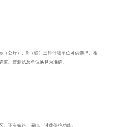
kg（公斤）、lb（磅）三种计测单位可供选择、相
确值。使测试及单位换算为准确。
数地区。还有短路、漏电、过载保护功能。