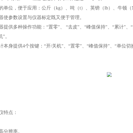
的单位，便于应用：公斤（kg）、吨（t）、英镑（lb）、牛顿（
器使参数设置与仪器标定既又便于管理。
提供多种操作功能：“置零"、 “去皮"、“峰值保持"、“累计"、“
机"。
计本身提供4个按键：“开/关机"、“置零"、“峰值保持"、“单位切
仪特点：
度高分辨率。