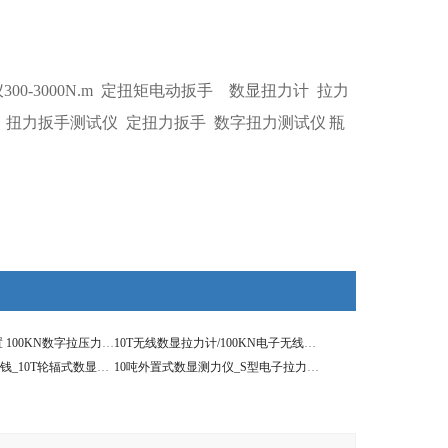
0-3000N.m
定扭矩电动扳手
数显扭力计
拉力
扭力扳手测试仪
定扭力扳手
数字扭力测试仪
瓶
10t数显测力仪外置 100KN数字拉压力计价格
10T无线数显拉力计/100KN电子无线拉力仪
10吨的测力计多少钱_10T轮辐式数显压力计
10吨外置式数显测力仪_S型电子拉力测试仪器