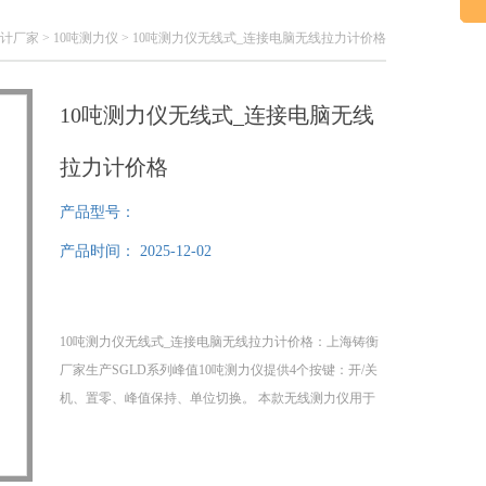
力计厂家
>
10吨测力仪
> 10吨测力仪无线式_连接电脑无线拉力计价格
10吨测力仪无线式_连接电脑无线
拉力计价格
产品型号：
产品时间：
2025-12-02
10吨测力仪无线式_连接电脑无线拉力计价格：上海铸衡
厂家生产SGLD系列峰值10吨测力仪提供4个按键：开/关
机、置零、峰值保持、单位切换。 本款无线测力仪用于
工业测力检测的国产品，配置我180仪表，带USB接口，
可与计算机通讯，操作简便，可通过180仪表无线双向通
讯实现标定，置零，单位转换等功能。