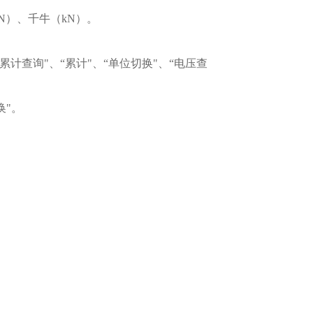
N）、千牛（kN）。
累计查询"、“累计"、“单位切换"、“电压查
换"。