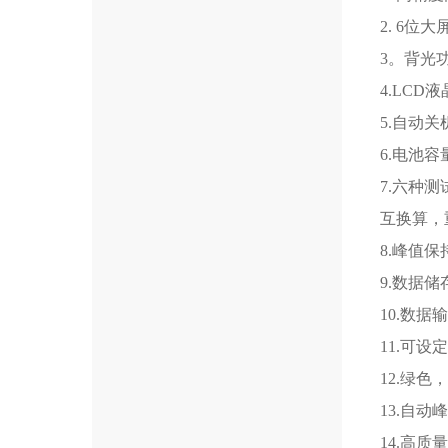
2. 6位
3。背光
4.LC
5.自动
6.电池
7.六种
互换算，
8.峰值
9.数据
10.数
11.可
12.绿色
13.自
14.高