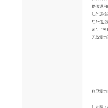
提供通用
红外遥控
红外遥控器
询"、“关
无线测力
数显测力
1. 高精