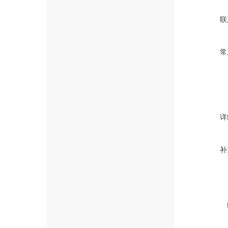
联
常
详
补