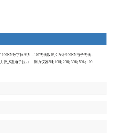
10t数显测力仪外置 100KN数字拉压力计价格
10T无线数显拉力计/100KN电子无线拉力仪
10吨外置式数显测力仪_S型电子拉力测试仪器
测力仪器3吨 10吨 20吨 30吨 50吨 100吨测力计价格