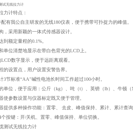
拉力计
特点：
 并配有我公自主研发的无线180仪表，便于携带可扑捉力的峰值。
构，采用新颖的一体式传感器设计。
达到额定量程的0.1%。
和单位清楚地显示在带白色背光的LCD上。
的LCD数字显示，便于远距离观看。
程的设置点，用户设置安警告界。
计3节标准“AA"碱性电池长时间工作超过100小时。
的单位，便于应用：公斤（kg）、吨（t）、英镑（lb）、牛顿（
器使参数设置与仪器标定既又便于管理。
器提供多种操作功能：置零、 去皮、峰值保持、累计、累计查
4个按键：开/关机、置零、峰值保持、单位切换。