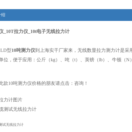
介绍
仪_10T拉力仪_10t电子无线拉力计
LD型
10吨测力仪
到上海实干厂家来，无线数显拉力测力计是采
单位，便于应用：公斤（kg）、吨（t）、英镑（lb）、牛顿（N
此款
10吨测力仪
价格的朋友请点击：
咨询
！
拉力计
图片