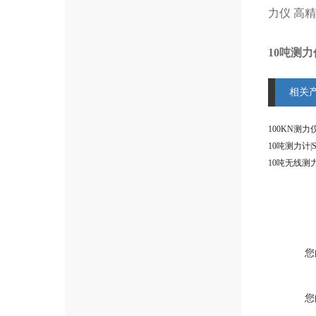
力仪
高精
10吨测力
相关
您
您