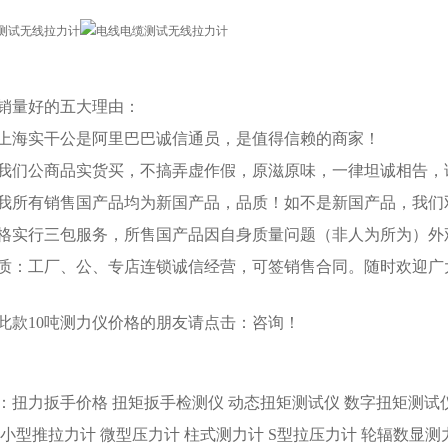
销量好的五大理由：
上海实干公是阿里巴巴诚信通员，是值得信赖的商家！
我们公商品实货买，不搞弄虚作假，原滋原味，一律坦诚相告，
我所有销售国产品均为新国产品，品质！如不是新国产品，我们
格实行三包服务，所售国产品因自身质量问题（非人为所为）外
质：工厂、公、专店连锁诚信经营，可签销售合同。随时欢迎广
此款
10吨测力仪
价格的朋友请点击：
咨询
！
：
扭力扳手价格
扭矩扳手检测仪
动态扭矩测试仪
数字扭矩测试
小型推拉力计
微型压力计
柱式测力计
S型拉压力计
轮辐数显测