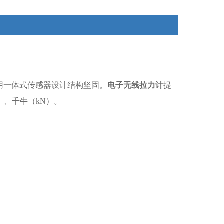
用一体式传感器设计结构坚固。
电子无线拉力计
提
）、千牛（kN）。