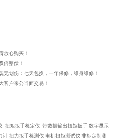
请放心购买！
双倍赔偿！
观无划伤：七天包换，一年保修，维身维修！
大客户来公当面交易！
仪
扭矩扳手检定仪
带数据输出扭矩扳手
数字显示
力计
扭力扳手检测仪
电机扭矩测试仪
非标定制测