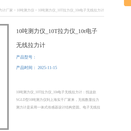
力计厂家
>
10吨测力仪
> 10吨测力仪_10T拉力仪_10t电子无线拉力计
10吨测力仪_10T拉力仪_10t电子
无线拉力计
产品型号：
产品时间：
2025-11-15
10吨测力仪_10T拉力仪_10t电子无线拉力计：找这款
SGLD型10吨测力仪​到上海实干厂家来，无线数显拉力
测力计是采用一体式传感器设计结构坚固。电子无线拉
力计提供通用的单位，便于应用：公斤（kg）、吨
（t）、英镑（lb）、牛顿（N）、千牛（kN）。