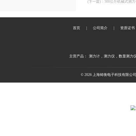
(下一篇)
：
500公斤机械式测力
首页
|
公司简介
|
资质证书
主营产品：
测力计
,
测力仪
,
数显测力
© 2026 上海铸衡电子科技有限公司(ww