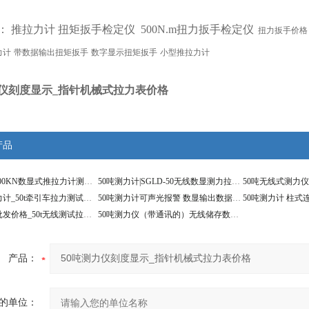
：
推拉力计
扭矩扳手检定仪
500N.m扭力扳手检定仪
扭力扳手价格
力计
带数据输出扭矩扳手
数字显示扭矩扳手
小型推拉力计
力仪刻度显示_指针机械式拉力表价格
产品
推拉力仪1-500KN数显式推拉力计测带曲面的力
50吨测力计|SGLD-50无线数显测力拉力计
50吨无线测力计_50t牵引车拉力测试仪价格
50吨测力计可声光报警 数显输出数据压力计
50吨测力计 柱
50吨测力计批发价格_50t无线测试拉力计厂家
50吨测力仪（带通讯的）无线储存数字拉力计
产品：
的单位：