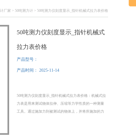
力计厂家
>
50吨测力计
> 50吨测力仪刻度显示_指针机械式拉力表价格
50吨测力仪刻度显示_指针机械式
拉力表价格
产品型号：
产品时间：
2025-11-14
50吨测力仪刻度显示_指针机械式拉力表价格：机械式拉
力表是用来测试物体拉伸、压缩等力学性质的一种测量
工具。通过施加力到被测试的物体上，并将所施加的力
转换成指针或数字显示，以便于读取测试结果。