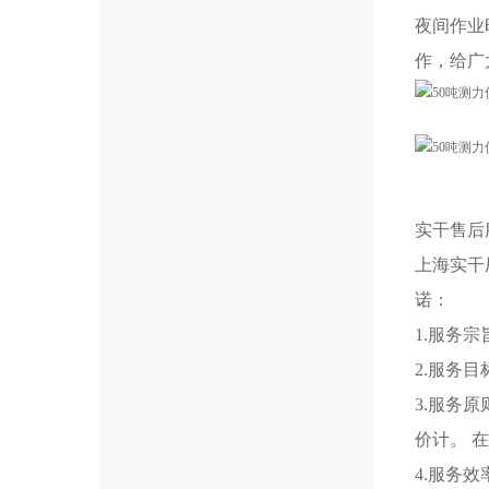
夜间作业
作，给广
实干售后
上海实干
诺：
1.服务
2.服务
3.服务
价计。 
4.服务