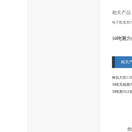
相关产品
电子数显测
50吨测
相关
您