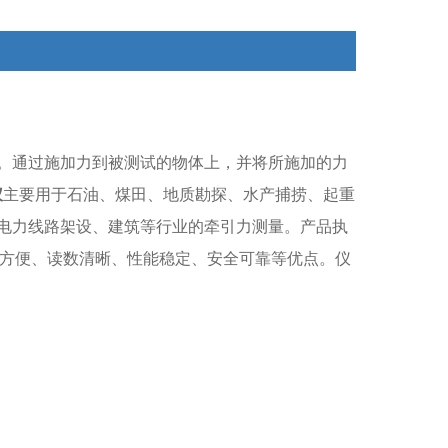
。通过施加力到被测试的物体上，并将所施加的力
仪
主要用于石油、煤田、地质勘探、水产捕捞、起重
电力线路架设、建筑等行业的牵引力测量。产品执
计具有使用方便、读数清晰、性能稳定、安全可靠等优点。仪