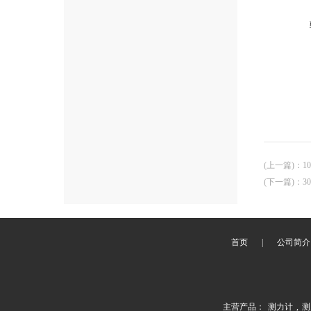
(上一篇)
：
1
(下一篇)
：
3
首页
|
公司简介
主营产品：
测力计
,
测