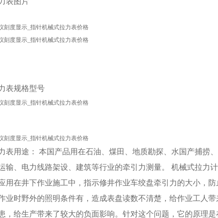
力表
图片
力表
规格型号
力表
用途： 本国产品用在石油、煤田、地质勘探、水国产捕捞
运输、电力线路架设、建筑等行业的牵引力测量。 机械式拉力
应用在井下作业施工中，指示修井作业车绞盘牵引力的大小，防
作业时野外的照明条件有，造成表盘读数不清楚，给作业工人带
患，给生产带来了较大的负面影响。针对这个问题，它的原理是