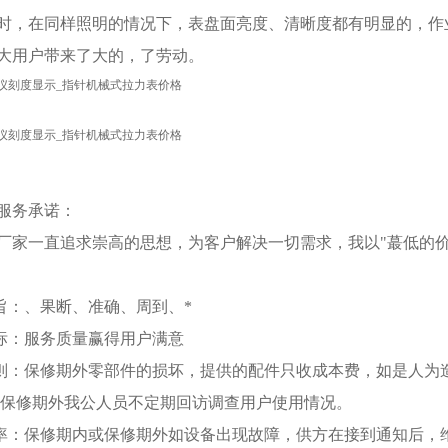
时，在同样照明的情况下，表盘面亮度、清晰度都有明显的，作
大用户带来了大的，了劳动。
服务承诺：
厂家一直追求崇高的思想，为客户解决一切需求，我以"蕞低的价
宗旨：、果断、准确、周到、*
目标：服务质量赢得用户满意
原则：保修期外零部件的损坏，提供的配件只收成本费，如是人为
在保修期外我公人员不定期回访调查用户使用情况。
效率：保修期内或保修期外如设备出现故障，供方在接到通知后，