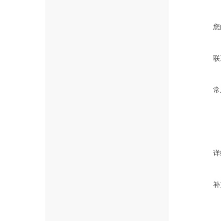
您
联
常
详
补