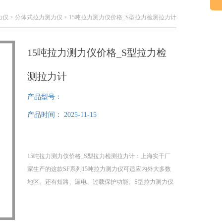
力仪
>
分体式拉力测力仪
> 15吨拉力测力仪价格_S型拉力检测拉力计
15吨拉力测力仪价格_S型拉力检
测拉力计
产品型号：
产品时间：
2025-11-15
15吨拉力测力仪价格_S型拉力检测拉力计：上海实干厂
家生产的这款SF系列15吨拉力测力仪可适应内外大多数
地区。还有短路、漏电、过载保护功能。S型拉力测力仪​
可做拉压负荷、插拔力测试、破坏性试验等，S型测力仪
应用于高低压电器、电子、五,制锁、汽车配件、制笔、
轻工、建筑、渔具、纺织、化工、机械、IT等行业和科