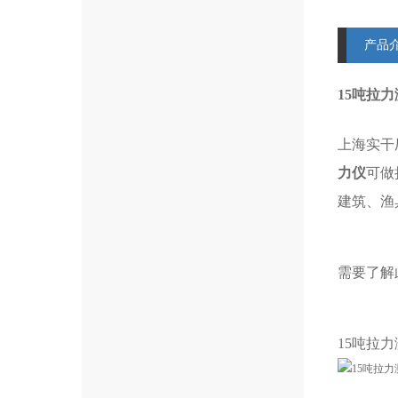
产品
15吨拉
上海实干
力仪
可做
建筑、渔
需要了解
15吨拉