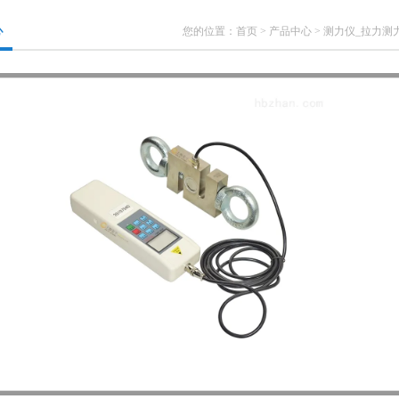
心
您的位置：
首页
>
产品中心
>
测力仪_拉力测