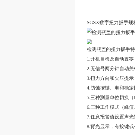
SGSX数字扭力扳手
规
检测瓶盖的扭力扳手
特
1.
开机自检及自动置零
2.无信号两分钟自动关
3.扭力方向和欠压提示
4.防蚀按键、电和稳
5.三种测量单位切换（N.m、
6.三种工作模式（峰
7.任意报警值设置声
8.背光显示，有按键