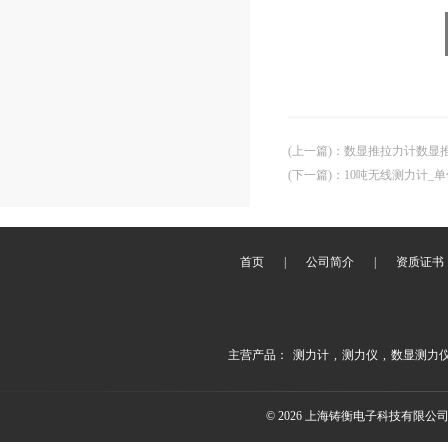
(上一篇)
：
数显推拉力计数显
(下一篇)
：
10吨无线测力计_
首页
|
公司简介
|
资质证书
主营产品：
测力计
,
测力仪
,
数显测力
© 2026 上海铸衡电子科技有限公司(ww