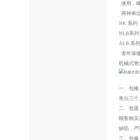
使用，峰
两种单
NK 
NL
ALB 
壹年保修
机械式测
一、包修
售出三个
二、包退
顾客购买
缺陷，严
三、包修