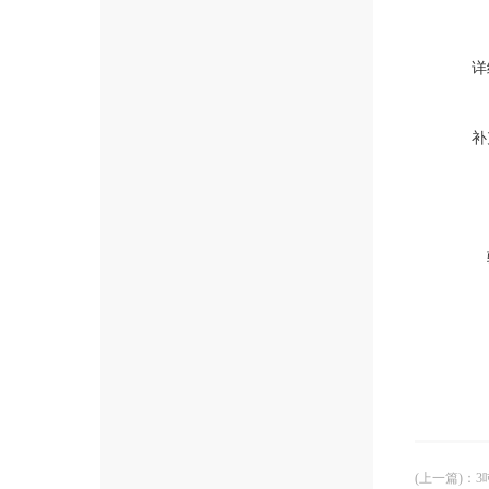
详
补
(上一篇)
：
3