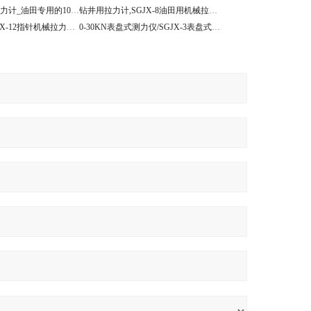
拉力表10吨表盘拉力计_油田专用的10T测拉力仪
钻井用拉力计,SGJX-8油田用机械拉力表价格
指针式拉力表|SGJX-12指针机械拉力计牵引车
0-30KN表盘式测力仪/SGJX-3表盘式测力仪