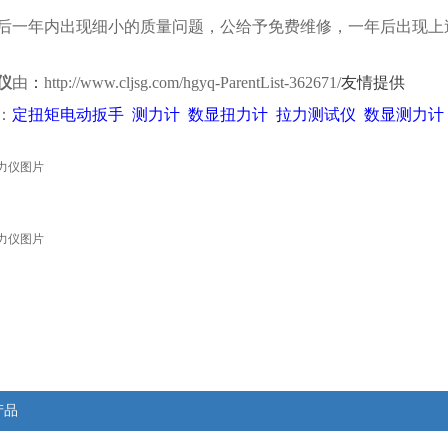
后一年内出现细小的质量问题，公给予免费维修，一年后出现上
仪
由
：
http://www.cljsg.com/hgyq-ParentList-362671/
友情提供
：
定扭矩电动扳手
测力计
数显扭力计
拉力测试仪
数显测力计
产品