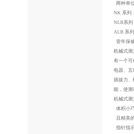
两种单
NK 
NL
ALB 
壹年保
机械式测
有一个可作
电器、五
插拔力、
能，使测
机械式测
体积小巧
且精美的
指针指示