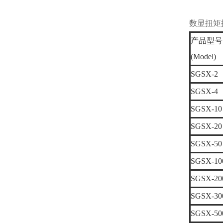
数显扭矩
产品型号
(Model)
SGSX-2
SGSX-4
SGSX-10
SGSX-20
SGSX-50
SGSX-10
SGSX-20
SGSX-30
SGSX-50