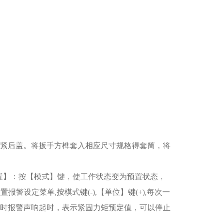
紧后盖。将扳手方榫套入相应尺寸规格得套筒，将
【预置】：按【模式】键，使工作状态变为预置状态，
报警设定菜单,按模式键(-),【单位】键(+),每次一
同时报警声响起时，表示紧固力矩预定值，可以停止