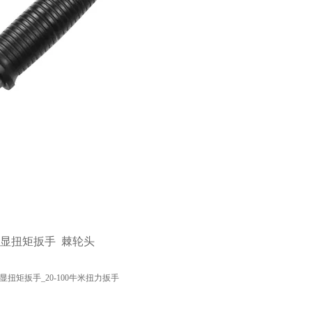
m数显扭矩扳手
棘轮头