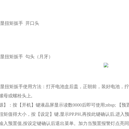
m数显扭矩扳手
开口头
m数显扭矩扳手
勾头（月牙）
m数显扭矩扳手
使用方法：打开电池盒后盖，正朝前，装好电池，拧
螺母或螺栓头上,
源】：按【开机】键液晶屏显示读数0000后即可使用;nbsp; 
矩值得大小，按【设定】键,显示PP.PH,再按此键确认后,进入预置
输入预置值,按设定键确认后退出菜单。加力当预置报警灯点亮