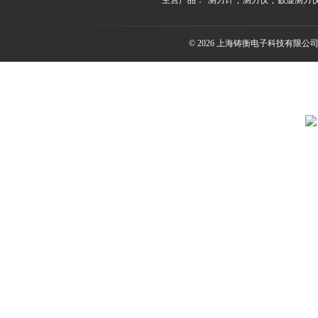
主营产品：
测力计
,
测力仪
,
数显测力
© 2026 上海铸衡电子科技有限公司(ww