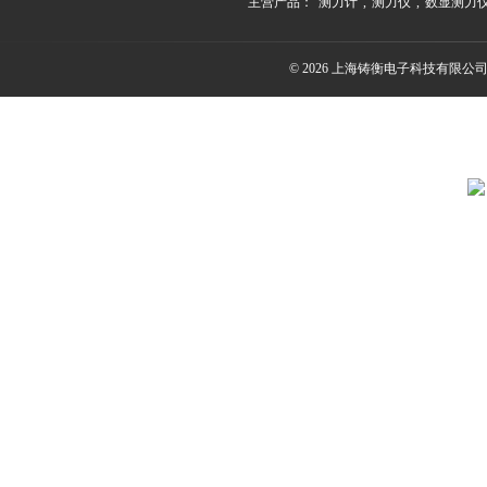
主营产品：
测力计
,
测力仪
,
数显测力
© 2026 上海铸衡电子科技有限公司(ww