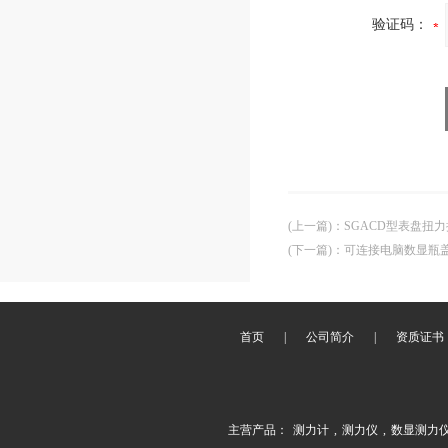
验证码：
(上一篇)
：
SGACD型表盘扭
(下一篇)
：
可连接电脑数显瓶盖扭
首页
|
公司简介
|
资质证书
主营产品：
测力计
,
测力仪
,
数显测力