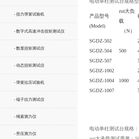
电动单柱测试台规格型
zui大负
- 扭力弹簧试验机
产品型号
载
(Model)
（N）
- 数字式高速冲击扭矩测试仪
SGDZ-502
- 数显扭矩测试仪
SGDZ-504
500
SGDZ-507
- 动态扭矩测试仪
SGDZ-1002
SGDZ-1004
1000
- 弹簧拉压试验机
SGDZ-1007
- 端子拉力测试仪
- 绳索测力仪
电动单柱测试台规格：
- 旁压测力仪
zui大承载测试重量：50