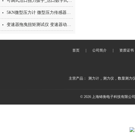
可调式活口扭力扳手_活口数字式扭矩扳手厂家_电子数显扳手
5KN微型压力计 微型压力传感器测力计 微型电子式压力测试仪
变速器拖曳扭矩测试仪 变速器动态扭矩测试仪 输出扭力矩检测仪器价格
首页
|
公司简介
|
资质证书
主营产品：
测力计
,
测力仪
,
数显测力
© 2026 上海铸衡电子科技有限公司(ww