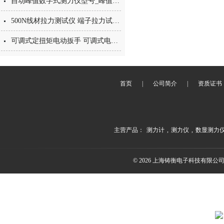
自动峰值数字式测力仪型号_峰值保持数显测压力仪_数字测力计
500N线材拉力测试仪 端子拉力试验机价格 线束拉力机
可调式定扭矩电动扳手 可调式电动扭矩扳手 数显可调式电动定扭力扳手
首页
|
公司简介
|
资质证书
主营产品：
测力计
,
测力仪
,
数显测力
© 2026 上海铸衡电子科技有限公司(ww