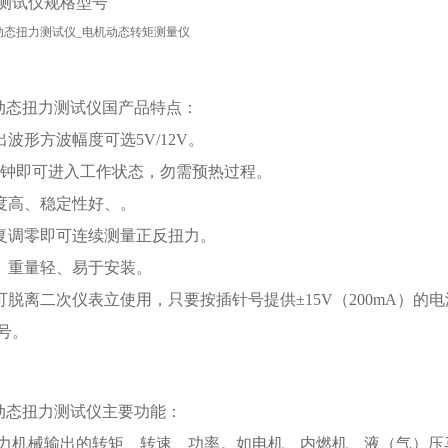
测
试仪
规格型号
5动态扭力测
试仪
国产品特点：
出波形方波幅度可选5V/12V。
5分钟即可进入工作状态，勿需预热过程。
精度高、稳定性好、。
反复调零即可连续测量正反扭力。
小、重量轻、易于安装。
器可脱离二次仪表立使用，只要按插针号提供±15V（200mA）
号。
5动态扭力测
试仪
主要功能：
力机械输出的转矩、转速、功率。如电机、内燃机、液（气）压