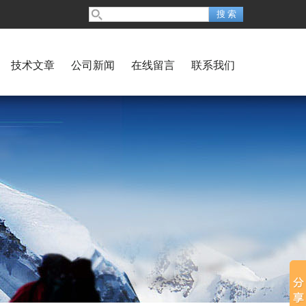
技术文章
公司新闻
在线留言
联系我们