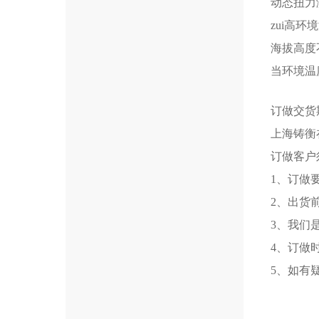
动态扭力
zui高环
海拔高度不
当环境温
订做交货
上海铸衡
订做客户
1、订做
2、出货
3、我们
4、订做
5、如有