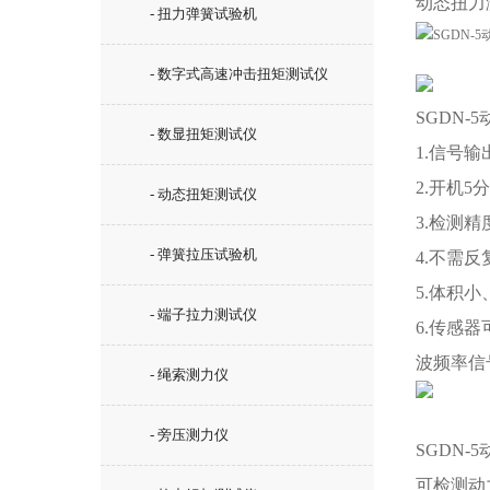
动态扭力
- 扭力弹簧试验机
- 数字式高速冲击扭矩测试仪
SGDN-
- 数显扭矩测试仪
1.信号输
2.开机
- 动态扭矩测试仪
3.检测
- 弹簧拉压试验机
4.不需
5.体积
- 端子拉力测试仪
6.传感
波频率信
- 绳索测力仪
- 旁压测力仪
SGDN-
可检测动