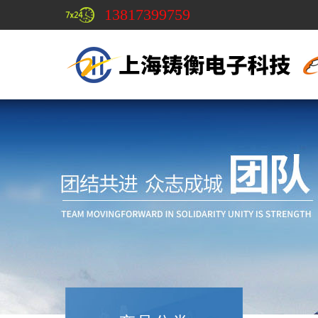
13817399759