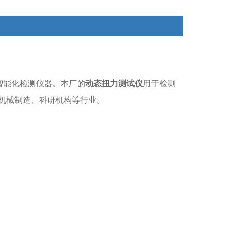
智能化检测仪器。本厂的
动态扭力测试仪
用于检测
机械制造、科研机构等行业。