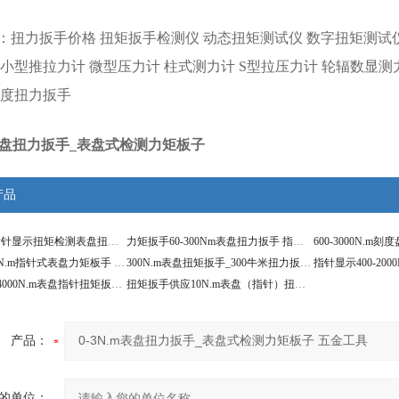
：
扭力扳手价格
扭矩扳手检测仪
动态扭矩测试仪
数字扭矩测试
小型推拉力计
微型压力计
柱式测力计
S型拉压力计
轮辐数显测
度扭力扳手
m表盘扭力扳手_表盘式检测力矩板子
产品
3000N.m带指针显示扭矩检测表盘扭力扳手
力矩扳手60-300Nm表盘扭力扳手 指针检测扭矩扳手
套筒螺栓0-3N.m指针式表盘力矩板手 六角扭力板子
300N.m表盘扭矩扳手_300牛米扭力扳手价格
扭力扳手10-4000N.m表盘指针扭矩扳手_测试型扳手
扭矩扳手供应10N.m表盘（指针）扭力扳手100N.m型号
产品：
的单位：