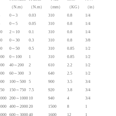
（N.m）
（N.m）
（mm）
（KG）
（in）
3
0～3
0.03
310
0.8
1/4
5
0～5
0.05
310
0.8
1/4
0
2～10
0.1
310
0.8
1/4
0
0～30
0.3
310
0.8
3/8
0
0～50
0.5
310
0.85
1/2
00
0～100
1
310
0.85
1/2
00
40～200
2
610
2.2
1/2
00
60～300
3
640
2.5
1/2
00
100～500
5
900
3.5
3/4
50
150～750
7.5
920
3.8
3/4
000
200～1000
10
940
4
3/4
000
400～2000
20
1500
8
1
000
600～3000
40
1600
12
1