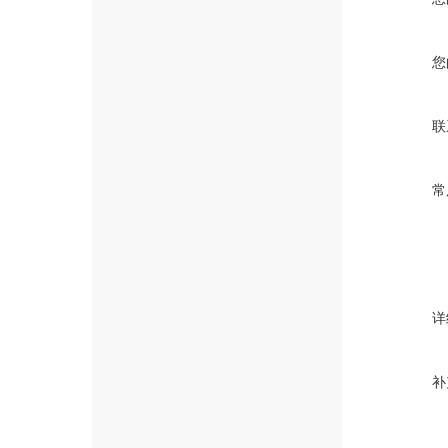
您
联
常
详
补