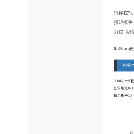
猜你在找
扭矩扳手
力仪
高精
0-3N.
相关
您