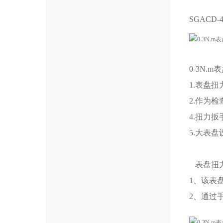
SGACD-4
0-3N.
1.表盘
2.作为
4.扭力
5.大表
表盘扭
1、该表
2、通过