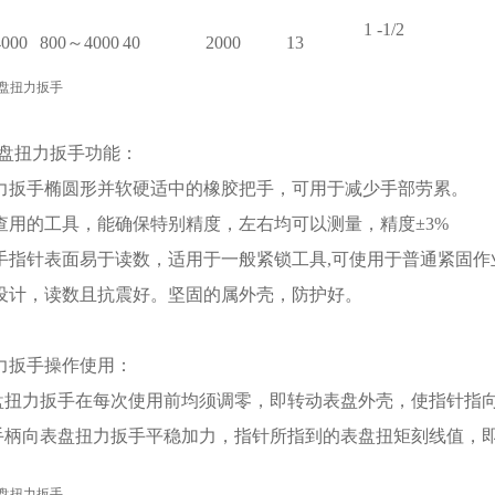
1 -1/2
000
800～4000
40
2000
13
m表盘扭力扳手
功能：
扭力扳手椭圆形并软硬适中的橡胶把手，可用于减少手部劳累。
检查用的工具，能确保特别精度，左右均可以测量，精度±3%
扳手指针表面易于读数，适用于一般紧锁工具,可使用于普通紧固作
盘设计，读数且抗震好。坚固的属外壳，防护好。
力扳手操作使用：
盘扭力扳手在每次使用前均须调零，即转动表盘外壳，使指针指向"
手柄向表盘扭力扳手平稳加力，指针所指到的表盘扭矩刻线值，