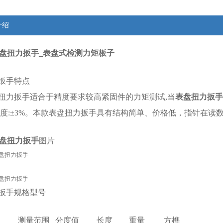
介绍
m表盘扭力扳手_表盘式检测力矩板子
扳手特点
扭力扳手
适合于精度要求较高紧固件的力矩测试,当
表盘扭力扳手
精度:±3%。本款表盘扭力扳手具有结构简单、价格低，指针在读
m表盘扭力扳手
图片
扳手规格型号
测量范围
分度值
长度
重量
方榫