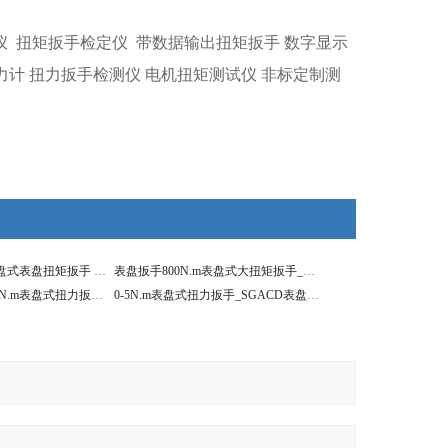
仪
扭矩扳手检定仪
带数据输出扭矩扳手
数字显示
力计
扭力扳手检测仪
电机扭矩测试仪
非标定制测
600-3000N.m刻度盘式表盘扭矩扳手 合金钢
表盘扳手800N.m表盘式大扭矩扳手_大扭力指针式扳手
指针显示400-2000N.m表盘式扭力扳手厂家直销检测用
0-5N.m表盘式扭力扳手_SGACD表盘扭矩扳手