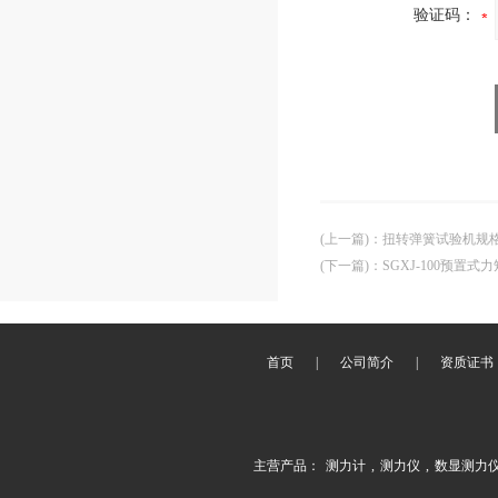
验证码：
(上一篇)
：
扭转弹簧试验机规
(下一篇)
：
SGXJ-100预置
首页
|
公司简介
|
资质证书
主营产品：
测力计
,
测力仪
,
数显测力