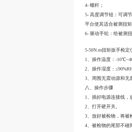
4- 螺杆；
5- 高度调节钮：可
平台使其适合被测扭矩
6- 驱动手轮：给被
5-50N.m扭矩扳手检
1、操作温度：-10℃~4
2、操作湿度：≤90%R
3、周围无震动源和无
八、操作步骤
1、插好电源连接线，
2、打开硬开关。
3、放好被检物，将被
4、被检物的尾部不碰