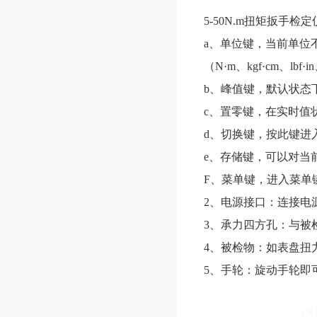
5-50N.m扭矩扳手检
a、单位键，当前单位
（N·m、kgf·cm、lbf
b、峰值键，默认状态
c、置零键，在实时值
d、切换键，按此键进
e、存储键，可以对当
F、菜单键，进入菜单
2、电源接口：连接电
3、承力四方孔：与被
4、被检物：如表盘扭
5、手轮：旋动手轮即