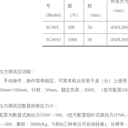
外形尺
号
载
程
（mm）
(Model)
（N）
（mm）
SGWS
500
50
450X260
SGWSJ
1000
50
450X260
拉力测试仪
功能：
。手动操作，操作简单稳定。可将本机台安装于桌（台）上使用
×260mm×160mm。行程：50mm。额定负荷：500N。（也可配置100
拉力测试仪数显
的推拉力计：
配置为数显式推拉力计HF—500。(也可配置指针式推拉力计NK—
—500。量程：500N(Kg、N和ib三种单位可自动转换)。分辨率：0.