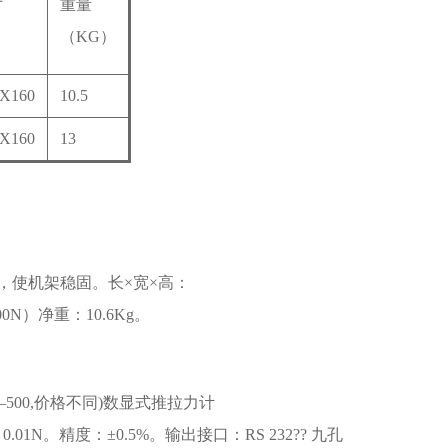
寸
重量
（KG）
X160
10.5
X160
13
，使机架稳固。长×宽×高：
0N）净重：10.6Kg。
500,价格不同)数显式推拉力计
01N。精度：±0.5%。输出接口：RS 232?? 九孔