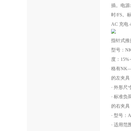
插。电源:
时/FS。
AC 充电 
指针式推
型号：NK
度：15
格有NK—
的左夹具
· 外形尺
· 标准负
的右夹具
· 型号：A
· 适用