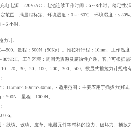
充电电源：220V/AC；电池连续工作时间：6～8小时。稳定性:温漂：0
标定范围：满量程标定。环境温度：0～+60℃。环境湿度：≤ 80%。
4～6 小时。
拉力计:
—500。量程：500N（50Kg）。推拉杆行程：10mm。工作温度：
%～80%RH。工作环境：周围无震源及腐蚀性介质。客户可根据
10、20、30、50、100、200、300、500。数显式推拉力计规格有HF
：
寸：115mm×180mm×30mm。· 适用范围：主要应用于插拔
荷：500N，量程：1000N。
：
JJ-06。
范围：线缆、玻璃、皮革、电器元件等材料的拉力、破坏力、插拨