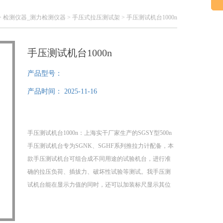
>
检测仪器_测力检测仪器
>
手压式拉压测试架
> 手压测试机台1000n
手压测试机台1000n
产品型号：
产品时间：
2025-11-16
手压测试机台1000n：上海实干厂家生产的SGSY型500n
手压测试机台专为SGNK、SGHF系列推拉力计配备，本
款手压测试机台可组合成不同用途的试验机台，进行准
确的拉压负荷、插拔力、破坏性试验等测试。我手压测
试机台能在显示力值的同时，还可以加装标尺显示其位
移量，并可以锁定行程，对不同工作进行相同位移量下
的对比测试。