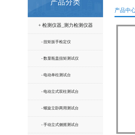
产品分类
产品中
+ 检测仪器_测力检测仪器
- 扭矩扳手检定仪
- 数显瓶盖扭矩测试仪
- 电动单柱测试台
- 电动立式双柱测试台
- 螺旋立卧两用测试台
- 手动立式侧摇测试台