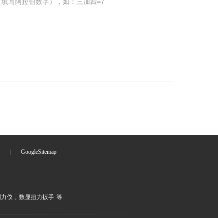
填写阿拉伯数字），如：三加四=7
们
|
GoogleSitemap
测力仪
,
数显扭力扳手
等