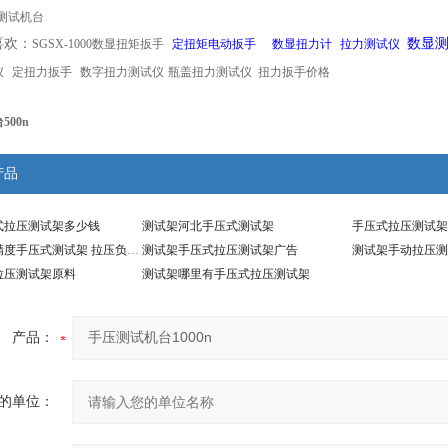
欢：
数显
SGSX-1000数显扭矩扳手
定扭矩电动扳手
数显扭力计
拉力测试仪
仪
定扭力扳手
数字扭力测试仪
瓶盖扭力测试仪 扭力扳手价格
00n
产品
式拉压测试架多少钱
测试架河北手压式测试架
拉压力机高精度手压式测试架 拉压负荷试验机价格
测试架手压式拉压测试架广告
测试架手动拉压测
拉压测试架原料
测试架哪里有手压式拉压测试架
产品：
的单位：