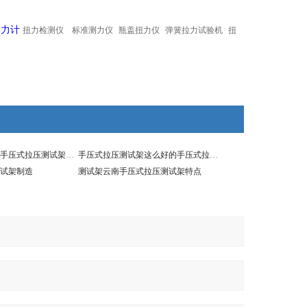
测力计
扭力检测仪
标准测力仪
瓶盖扭力仪
弹簧拉力试验机
扭
手压式拉压测试架手压式拉压测试架外包装
手压式拉压测试架这么好的手压式拉压测试架你见过吗
试架制造
测试架云南手压式拉压测试架特点