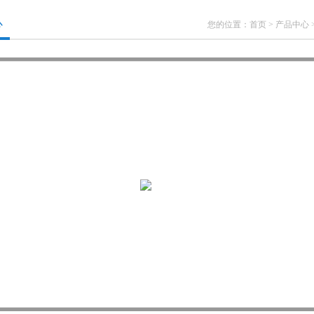
心
您的位置：
首页
>
产品中心