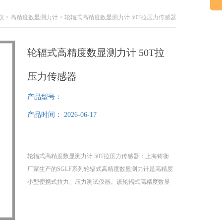
仪
>
高精度数显测力计
> 轮辐式高精度数显测力计 50T拉压力传感器
轮辐式高精度数显测力计 50T拉
压力传感器
产品型号：
产品时间：
2026-06-17
轮辐式高精度数显测力计 50T拉压力传感器：上海铸衡
厂家生产的SGLF系列轮辐式高精度数显测力计是高精度
小型便携式拉力、压力测试仪器。该轮辐式高精度数显
测力计应用于高低压电器、电子、五制锁、汽车配件、
打火机及点火装置、制笔、轻工、建筑、渔具、纺织、
化工、机械、IT等行业和科研机构作拉压负荷、插拔力