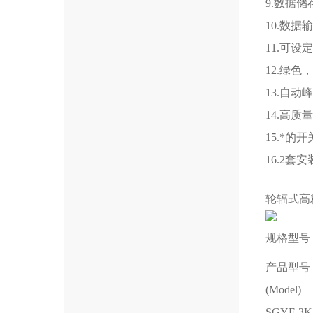
9.数据
10.数
11.可
12.绿色
13.自
14.高
15.*
16.2
轮辐式高
规格型号
产品型号
(Model)
SGYF-3K