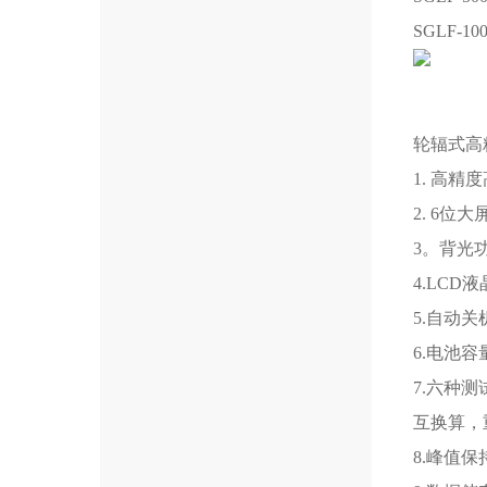
SGLF-10
轮辐式高
1. 高精
2. 6位
3。背光
4.LC
5.自动
6.电池
7.六种
互换算，
8.峰值