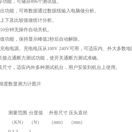
储存功能，可储存896个测试值。
据输出功能，可将数据通过数据线输入电脑做分析。
设定上下及比较值做统计分析。
，10分钟无操作自动关机。
动峰值功能，保持显示峰值2秒后自动解除。
质量充电电源。充电电压从100V 240V可用，可适应内、外大多
的开关接点通断力测试功能，使开关通断力测试准确。
套安装尺寸，适应内外多种测试机台，用户安装到机台上使用。
精度数显测力计
图片
测量范围
分度值
外形尺寸
压头直径
（KN）
（N）
（mm）
（mm）
0.3-3
1